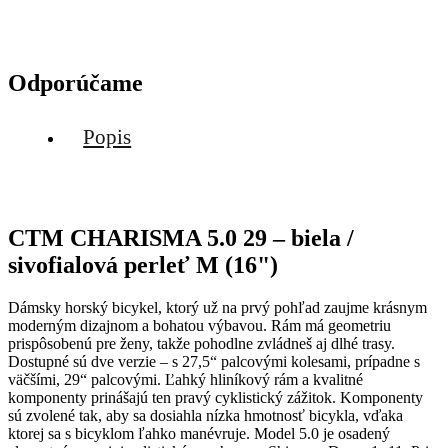
Odporúčame
Popis
CTM CHARISMA 5.0 29 – biela /
sivofialová perleť M (16")
Dámsky horský bicykel, ktorý už na prvý pohľad zaujme krásnym
moderným dizajnom a bohatou výbavou. Rám má geometriu
prispôsobenú pre ženy, takže pohodlne zvládneš aj dlhé trasy.
Dostupné sú dve verzie – s 27,5“ palcovými kolesami, prípadne s
väčšími, 29“ palcovými. Ľahký hliníkový rám a kvalitné
komponenty prinášajú ten pravý cyklistický zážitok. Komponenty
sú zvolené tak, aby sa dosiahla nízka hmotnosť bicykla, vďaka
ktorej sa s bicyklom ľahko manévruje. Model 5.0 je osadený