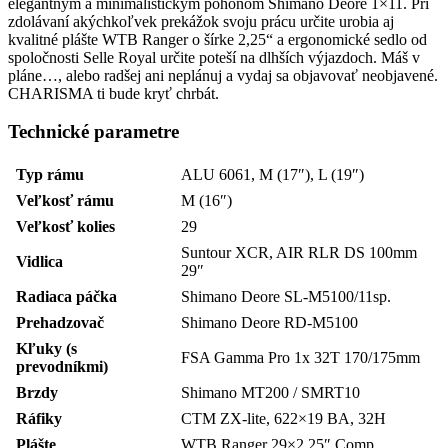
elegantným a minimalistickým pohonom Shimano Deore 1×11. Pri
zdolávaní akýchkoľvek prekážok svoju prácu určite urobia aj
kvalitné plášte WTB Ranger o šírke 2,25“ a ergonomické sedlo od
spoločnosti Selle Royal určite poteší na dlhších výjazdoch. Máš v
pláne…, alebo radšej ani neplánuj a vydaj sa objavovať neobjavené.
CHARISMA ti bude kryť chrbát.
Technické parametre
Typ rámu
ALU 6061, M (17″), L (19″)
Veľkosť rámu
M (16″)
Veľkosť kolies
29
Suntour XCR, AIR RLR DS 100mm
Vidlica
29″
Radiaca páčka
Shimano Deore SL-M5100/11sp.
Prehadzovač
Shimano Deore RD-M5100
Kľuky (s
FSA Gamma Pro 1x 32T 170/175mm
prevodníkmi)
Brzdy
Shimano MT200 / SMRT10
Ráfiky
CTM ZX-lite, 622×19 BA, 32H
Plášte
WTB Ranger 29×2,25″ Comp