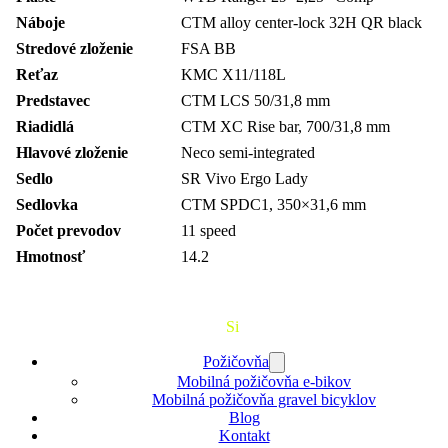
Náboje
CTM alloy center-lock 32H QR black
Stredové zloženie
FSA BB
Reťaz
KMC X11/118L
Predstavec
CTM LCS 50/31,8 mm
Riadidlá
CTM XC Rise bar, 700/31,8 mm
Hlavové zloženie
Neco semi-integrated
Sedlo
SR Vivo Ergo Lady
Sedlovka
CTM SPDC1, 350×31,6 mm
Počet prevodov
11 speed
Hmotnosť
14.2
Požičaj
Si
Bajk
Požičovňa
Mobilná požičovňa e-bikov
Mobilná požičovňa gravel bicyklov
Blog
Kontakt