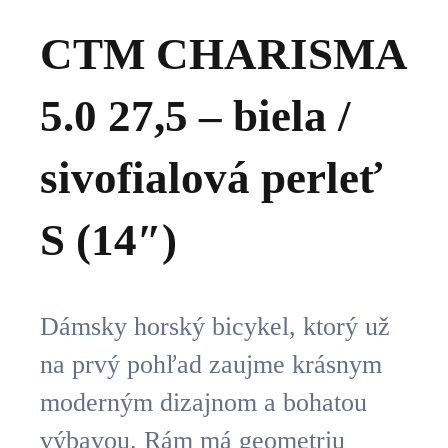
CTM CHARISMA
5.0 27,5 – biela /
sivofialová perleť
S (14″)
Dámsky horský bicykel, ktorý už
na prvý pohľad zaujme krásnym
moderným dizajnom a bohatou
výbavou. Rám má geometriu