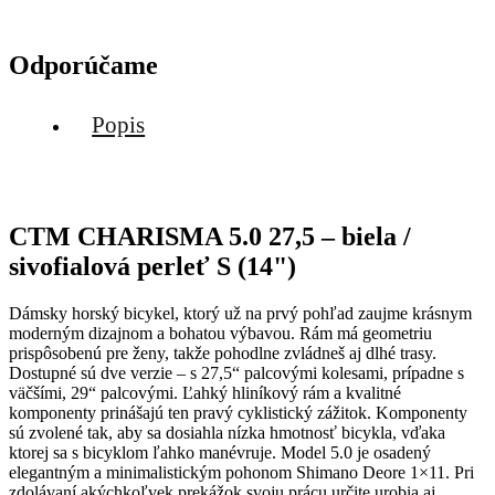
Odporúčame
Popis
CTM CHARISMA 5.0 27,5 – biela /
sivofialová perleť S (14")
Dámsky horský bicykel, ktorý už na prvý pohľad zaujme krásnym
moderným dizajnom a bohatou výbavou. Rám má geometriu
prispôsobenú pre ženy, takže pohodlne zvládneš aj dlhé trasy.
Dostupné sú dve verzie – s 27,5“ palcovými kolesami, prípadne s
väčšími, 29“ palcovými. Ľahký hliníkový rám a kvalitné
komponenty prinášajú ten pravý cyklistický zážitok. Komponenty
sú zvolené tak, aby sa dosiahla nízka hmotnosť bicykla, vďaka
ktorej sa s bicyklom ľahko manévruje. Model 5.0 je osadený
elegantným a minimalistickým pohonom Shimano Deore 1×11. Pri
zdolávaní akýchkoľvek prekážok svoju prácu určite urobia aj