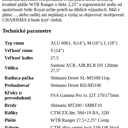
kvalitné plášte WTB Ranger o šírke 2,25“ a ergonomické sedlo od
spoločnosti Selle Royal určite poteší na dlhších výjazdoch. Máš v
pláne…, alebo radšej ani neplánuj a vydaj sa objavovať neobjavené.
CHARISMA ti bude kryť chrbát.
Technické parametre
Typ rámu
ALU 6061, S(14″), M (16″), L (18″)
Veľkosť rámu
S (14″)
Veľkosť kolies
27,5
Suntour XCR, AIR,RLR DS 120mm
Vidlica
27,5″
Radiaca páčka
Shimano Deore SL-M5100/11sp.
Prehadzovač
Shimano Deore RD-M5100
Kľuky (s
FSA Gamma Pro 1x 32T 170/175mm
prevodníkmi)
Brzdy
Shimano MT200 / SMRT10
Ráfiky
CTM ZX-lite, 584×19 BA, 32H
Plášte
WTB Ranger 27,5×2.25″ Comp
Náboje
CTM alloy center-lock 32H QR black