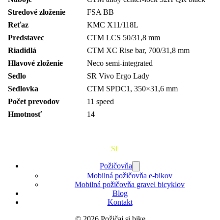
Stredové zloženie
FSA BB
Reťaz
KMC X11/118L
Predstavec
CTM LCS 50/31,8 mm
Riadidlá
CTM XC Rise bar, 700/31,8 mm
Hlavové zloženie
Neco semi-integrated
Sedlo
SR Vivo Ergo Lady
Sedlovka
CTM SPDC1, 350×31,6 mm
Počet prevodov
11 speed
Hmotnosť
14
Požičaj
Si
Bajk
Požičovňa
Mobilná požičovňa e-bikov
Mobilná požičovňa gravel bicyklov
Blog
Kontakt
© 2026 Požičaj si bike