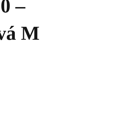
0 –
ová M