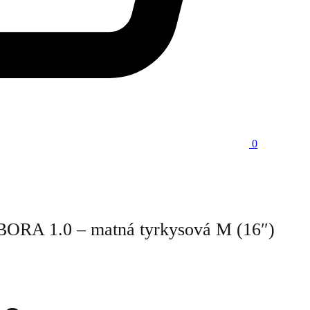
0
ORA 1.0 – matná tyrkysová M (16″)