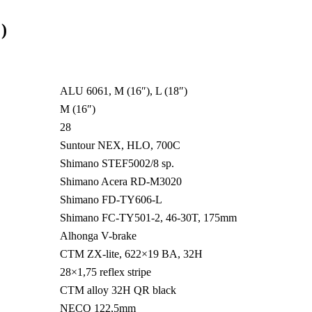
)
ALU 6061, M (16″), L (18″)
M (16″)
28
Suntour NEX, HLO, 700C
Shimano STEF5002/8 sp.
Shimano Acera RD-M3020
Shimano FD-TY606-L
Shimano FC-TY501-2, 46-30T, 175mm
Alhonga V-brake
CTM ZX-lite, 622×19 BA, 32H
28×1,75 reflex stripe
CTM alloy 32H QR black
NECO 122,5mm