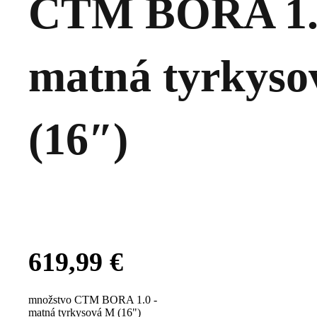
CTM BORA 1.
matná tyrkys
(16″)
619,99
€
množstvo CTM BORA 1.0 -
matná tyrkysová M (16")