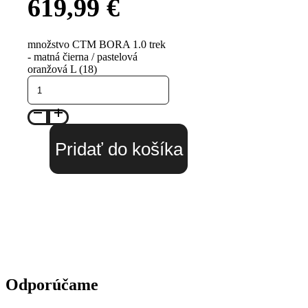
619,99
€
množstvo CTM BORA 1.0 trek
- matná čierna / pastelová
oranžová L (18)
Pridať do košíka
Odporúčame