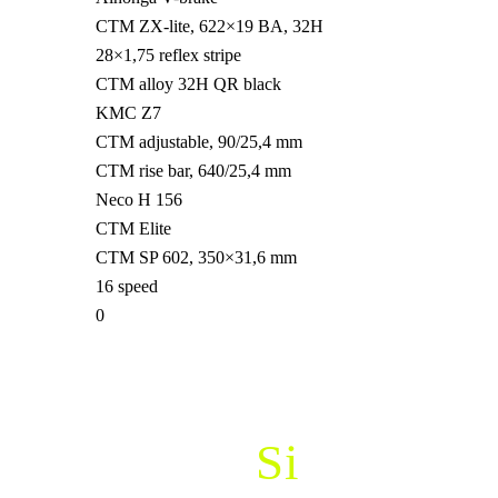
CTM ZX-lite, 622×19 BA, 32H
28×1,75 reflex stripe
CTM alloy 32H QR black
KMC Z7
CTM adjustable, 90/25,4 mm
CTM rise bar, 640/25,4 mm
Neco H 156
CTM Elite
CTM SP 602, 350×31,6 mm
16 speed
0
Požičaj
Si
Bajk