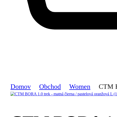
Domov
Obchod
Women
CTM BO