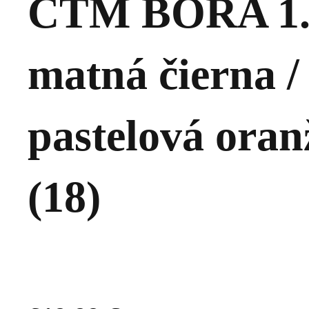
CTM BORA 1.0
matná čierna /
pastelová oran
(18)