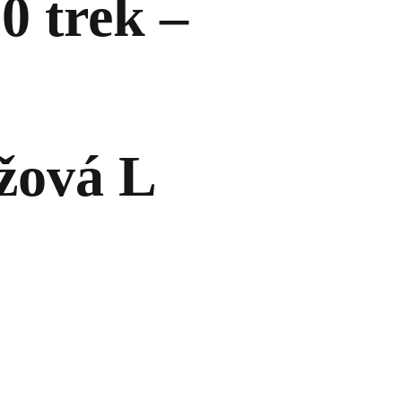
 trek –
žová L