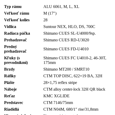
Typ rámu
ALU 6061, M, L, XL
Veľkosť rámu
M (17″)
Veľkosť kolies
28
Vidlica
Suntour NEX, HLO, DS, 700C
Radiaca páčka
Shimano CUES SL-U4000/9sp.
Prehadzovač
Shimano CUES RD-U3020
Predný
Shimano CUES FD-U4010
prehadzovač
Kľuky (s
Shimano CUES FC U4010-2, 46-30T,
prevodníkmi)
175mm
Brzdy
Shimano MT200 / SMRT10
Ráfiky
CTM TOP DISC, 622×19 BA, 32H
Plášte
28×1,75 reflex stripe
Náboje
CTM alloy center-lock 32H QR black
Reťaz
KMC XGLIDE
Predstavec
CTM 7146/75mm
Riadidlá
CTM N04M, 680/1″ rise/31,8mm