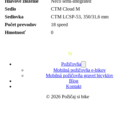
Hlavové zloženie
Neco semi-integrated
Sedlo
CTM Cloud M
Sedlovka
CTM LCSP-53, 350/31,6 mm
Počet prevodov
18 speed
Hmotnosť
0
Požičaj
Si
Bajk
Požičovňa
Mobilná požičovňa e-bikov
Mobilná požičovňa gravel bicyklov
Blog
Kontakt
© 2026 Požičaj si bike