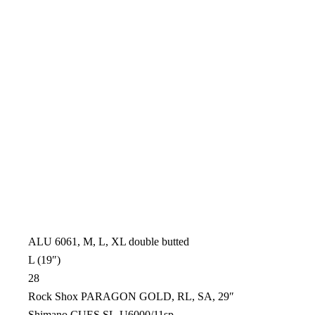
ALU 6061, M, L, XL double butted
L (19″)
28
Rock Shox PARAGON GOLD, RL, SA, 29″
Shimano CUES SL-U6000/11sp.