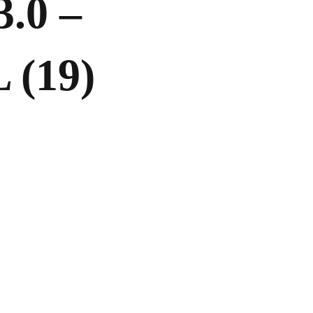
.0 –
 (19)