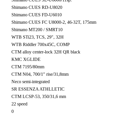
Shimano CUES RD-U8020
Shimano CUES FD-U6010
Shimano CUES FC U8000-2, 46-32T, 175mm
Shimano MT200 / SMRT10
WTB STi23, TCS, 29″, 32H
WTB Riddler 700x45C, COMP
CTM alloy center-lock 32H QR black
KMC XGLIDE
CTM 7195/80mm
CTM N04, 700/1″ rise/31,8mm
Neco semi-integrated
SR ESSENZA ATHLLETIC
CTM LCSP-53, 350/31,6 mm
22 speed
0