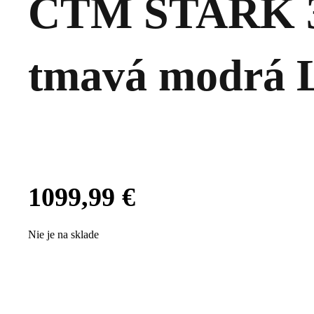
CTM STARK 3
tmavá modrá L
1099,99
€
Nie je na sklade