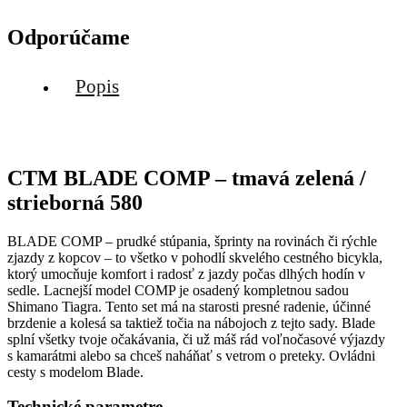
Odporúčame
Popis
CTM BLADE COMP – tmavá zelená /
strieborná 580
BLADE COMP – prudké stúpania, šprinty na rovinách či rýchle
zjazdy z kopcov – to všetko v pohodlí skvelého cestného bicykla,
ktorý umocňuje komfort i radosť z jazdy počas dlhých hodín v
sedle. Lacnejší model COMP je osadený kompletnou sadou
Shimano Tiagra. Tento set má na starosti presné radenie, účinné
brzdenie a kolesá sa taktiež točia na nábojoch z tejto sady. Blade
splní všetky tvoje očakávania, či už máš rád voľnočasové výjazdy
s kamarátmi alebo sa chceš naháňať s vetrom o preteky. Ovládni
cesty s modelom Blade.
Technické parametre