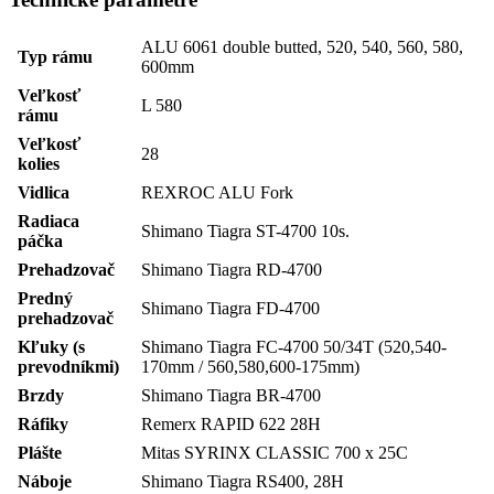
ALU 6061 double butted, 520, 540, 560, 580,
Typ rámu
600mm
Veľkosť
L 580
rámu
Veľkosť
28
kolies
Vidlica
REXROC ALU Fork
Radiaca
Shimano Tiagra ST-4700 10s.
páčka
Prehadzovač
Shimano Tiagra RD-4700
Predný
Shimano Tiagra FD-4700
prehadzovač
Kľuky (s
Shimano Tiagra FC-4700 50/34T (520,540-
prevodníkmi)
170mm / 560,580,600-175mm)
Brzdy
Shimano Tiagra BR-4700
Ráfiky
Remerx RAPID 622 28H
Plášte
Mitas SYRINX CLASSIC 700 x 25C
Náboje
Shimano Tiagra RS400, 28H