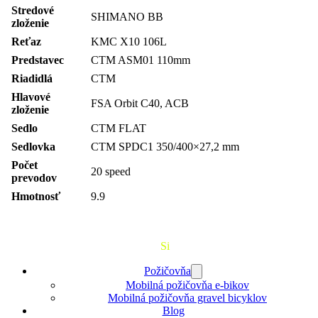
Stredové
SHIMANO BB
zloženie
Reťaz
KMC X10 106L
Predstavec
CTM ASM01 110mm
Riadidlá
CTM
Hlavové
FSA Orbit C40, ACB
zloženie
Sedlo
CTM FLAT
Sedlovka
CTM SPDC1 350/400×27,2 mm
Počet
20 speed
prevodov
Hmotnosť
9.9
Požičaj
Si
Bajk
Požičovňa
Mobilná požičovňa e-bikov
Mobilná požičovňa gravel bicyklov
Blog