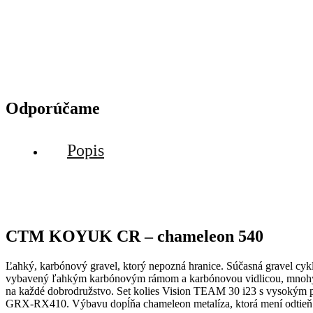
Odporúčame
Popis
CTM KOYUK CR – chameleon 540
Ľahký, karbónový gravel, ktorý nepozná hranice. Súčasná gravel cy
vybavený ľahkým karbónovým rámom a karbónovou vidlicou, mnohými 
na každé dobrodružstvo. Set kolies Vision TEAM 30 i23 s vysokým
GRX-RX410. Výbavu dopĺňa chameleon metalíza, ktorá mení odtieň po