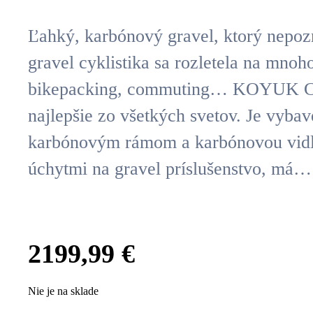
Ľahký, karbónový gravel, ktorý nepoz
gravel cyklistika sa rozletela na mnoh
bikepacking, commuting… KOYUK C
najlepšie zo všetkých svetov. Je vyb
karbónovým rámom a karbónovou vid
úchytmi na gravel príslušenstvo, má…
2199,99
€
Nie je na sklade