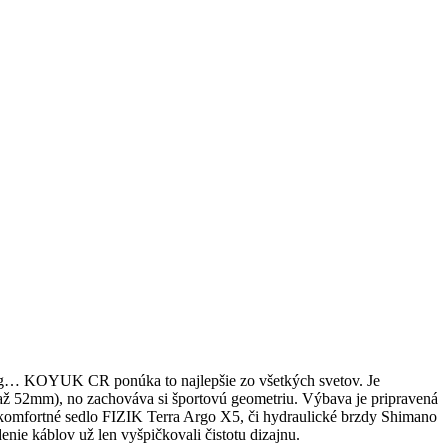
ting… KOYUK CR ponúka to najlepšie zo všetkých svetov. Je
ž 52mm), no zachováva si športovú geometriu. Výbava je pripravená
mfortné sedlo FIZIK Terra Argo X5, či hydraulické brzdy Shimano
e káblov už len vyšpičkovali čistotu dizajnu.