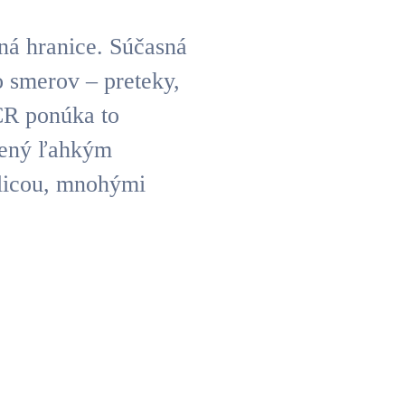
ná hranice. Súčasná
o smerov – preteky,
R ponúka to
avený ľahkým
licou, mnohými