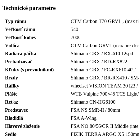
Technické parametre
Typ rámu
CTM Carbon T70 GRVL , (max tire
Veľkosť rámu
540
Veľkosť kolies
700C
Vidlica
CTM Carbon GRVL (max tire cleara
Radiaca páčka
Shimano GRX / RX-610 12spd
Prehadzovač
Shimano GRX / RD-RX822
Kľuky (s prevodníkmi)
Shimano GRX / FC-RX610 40T
Brzdy
Shimano GRX / BR-RX410 / SM
Ráfiky
wheelset VISION TEAM 30 i23 /
Plášte
WTB Vulpine 700×45 TCS Light/F
Reťaz
Shimano CN-HG6100
Predstavec
FSA NS SMR-II / 80mm
Riadidlá
FSA A-Wing
Hlavové zloženie
FSA NO.80/56/CR II Middle (integ
Sedlo
FIZIK TERRA ARGO X5-150m