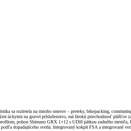
klistika sa rozletela na mnoho smerov – preteky, bikepacking, commu
úchytmi na gravel príslušenstvo, má širokú priechodnosť plášťov (a
 profilom, pohon Shimano GRX 1×12 s UDH pätkou zadného meniča, ko
dľa dopadajúceho svetla. Integrovaný kokpit FSA a integrované vedeni