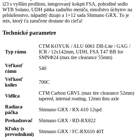
i23 s vyšším profilom, integrovaný kokpit FSA, pohodlné sedlo
WTB Solano, UDH pätka zadného meniča, množstvo úchytov na
príslušenstvo, nápaditý dizajn a 1×12 sada Shimano GRX. To je
mix, ktorý ťa zaručene dostane do cieľa!
Technické parametre
CTM KOYUK / ALU 6061 DB-Lite / GAG /
Typ rámu
ICR / 12x142mm, UDH, FSA T47 BB for
SMNΦ24 (max tire clearance 55mm)
Veľkosť
540
rámu
Veľkosť
700C
kolies
CTM Carbon GRVL (max tire clearance 52mm)
Vidlica
tapered, internal routing, 12mm thru axle
Radiaca
Shimano GRX / RX-610 12spd
páčka
Prehadzovač
Shimano GRX / RD-RX822
Kľuky (s
Shimano GRX / FC-RX610 40T
prevodníkmi)