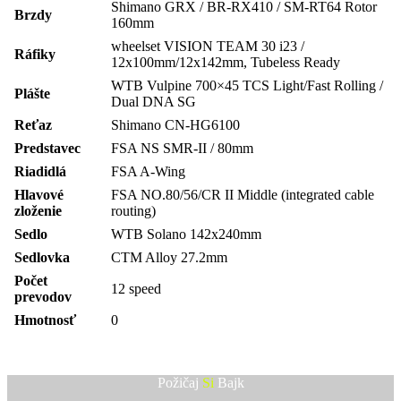
Shimano GRX / BR-RX410 / SM-RT64 Rotor
Brzdy
160mm
wheelset VISION TEAM 30 i23 /
Ráfiky
12x100mm/12x142mm, Tubeless Ready
WTB Vulpine 700×45 TCS Light/Fast Rolling /
Plášte
Dual DNA SG
Reťaz
Shimano CN-HG6100
Predstavec
FSA NS SMR-II / 80mm
Riadidlá
FSA A-Wing
Hlavové
FSA NO.80/56/CR II Middle (integrated cable
zloženie
routing)
Sedlo
WTB Solano 142x240mm
Sedlovka
CTM Alloy 27.2mm
Počet
12 speed
prevodov
Hmotnosť
0
Požičaj
Si
Bajk