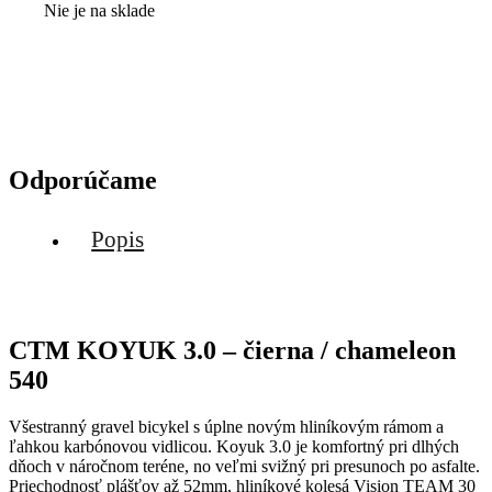
Nie je na sklade
Odporúčame
Popis
CTM KOYUK 3.0 – čierna / chameleon
540
Všestranný gravel bicykel s úplne novým hliníkovým rámom a
ľahkou karbónovou vidlicou. Koyuk 3.0 je komfortný pri dlhých
dňoch v náročnom teréne, no veľmi svižný pri presunoch po asfalte.
Priechodnosť plášťov až 52mm, hliníkové kolesá Vision TEAM 30