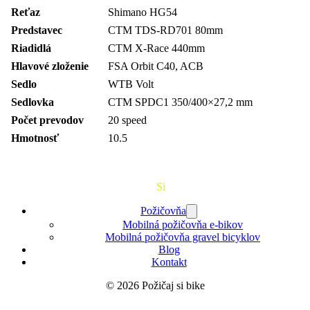
Reťaz
Shimano HG54
Predstavec
CTM TDS-RD701 80mm
Riadidlá
CTM X-Race 440mm
Hlavové zloženie
FSA Orbit C40, ACB
Sedlo
WTB Volt
Sedlovka
CTM SPDC1 350/400×27,2 mm
Počet prevodov
20 speed
Hmotnosť
10.5
Požičaj
Si
Bajk
Požičovňa
Mobilná požičovňa e-bikov
Mobilná požičovňa gravel bicyklov
Blog
Kontakt
© 2026 Požičaj si bike