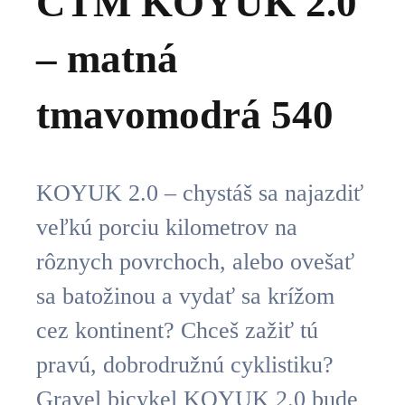
CTM KOYUK 2.0
– matná
tmavomodrá 540
KOYUK 2.0 – chystáš sa najazdiť
veľkú porciu kilometrov na
rôznych povrchoch, alebo ovešať
sa batožinou a vydať sa krížom
cez kontinent? Chceš zažiť tú
pravú, dobrodružnú cyklistiku?
Gravel bicykel KOYUK 2.0 bude