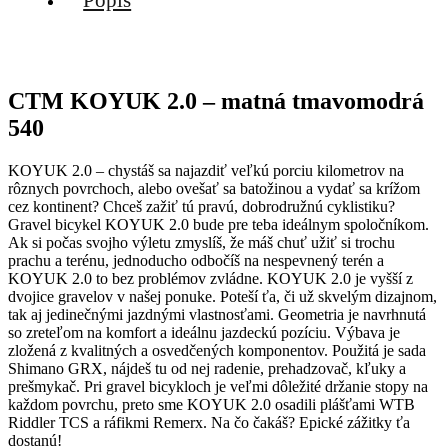
CTM KOYUK 2.0 – matná tmavomodrá
540
KOYUK 2.0 – chystáš sa najazdiť veľkú porciu kilometrov na
rôznych povrchoch, alebo ovešať sa batožinou a vydať sa krížom
cez kontinent? Chceš zažiť tú pravú, dobrodružnú cyklistiku?
Gravel bicykel KOYUK 2.0 bude pre teba ideálnym spoločníkom.
Ak si počas svojho výletu zmyslíš, že máš chuť užiť si trochu
prachu a terénu, jednoducho odbočíš na nespevnený terén a
KOYUK 2.0 to bez problémov zvládne. KOYUK 2.0 je vyšší z
dvojice gravelov v našej ponuke. Poteší ťa, či už skvelým dizajnom,
tak aj jedinečnými jazdnými vlastnosťami. Geometria je navrhnutá
so zreteľom na komfort a ideálnu jazdeckú pozíciu. Výbava je
zložená z kvalitných a osvedčených komponentov. Použitá je sada
Shimano GRX, nájdeš tu od nej radenie, prehadzovač, kľuky a
prešmykač. Pri gravel bicykloch je veľmi dôležité držanie stopy na
každom povrchu, preto sme KOYUK 2.0 osadili plášťami WTB
Riddler TCS a ráfikmi Remerx. Na čo čakáš? Epické zážitky ťa
dostanú!