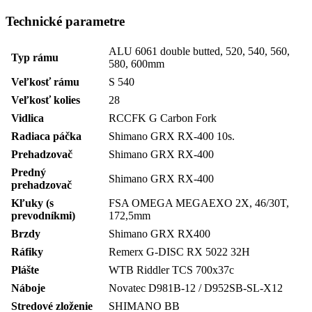
Technické parametre
ALU 6061 double butted, 520, 540, 560,
Typ rámu
580, 600mm
Veľkosť rámu
S 540
Veľkosť kolies
28
Vidlica
RCCFK G Carbon Fork
Radiaca páčka
Shimano GRX RX-400 10s.
Prehadzovač
Shimano GRX RX-400
Predný
Shimano GRX RX-400
prehadzovač
Kľuky (s
FSA OMEGA MEGAEXO 2X, 46/30T,
prevodníkmi)
172,5mm
Brzdy
Shimano GRX RX400
Ráfiky
Remerx G-DISC RX 5022 32H
Plášte
WTB Riddler TCS 700x37c
Náboje
Novatec D981B-12 / D952SB-SL-X12
Stredové zloženie
SHIMANO BB