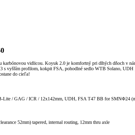
60
karbónovou vidlicou. Koyuk 2.0 je komfortný pri dlhých dňoch v náro
3 s vyšším profilom, kokpit FSA, pohodlné sedlo WTB Solano, UDH pä
stane do cieľa!
te / GAG / ICR / 12x142mm, UDH, FSA T47 BB for SMNΦ24 (max
arance 52mm) tapered, internal routing, 12mm thru axle