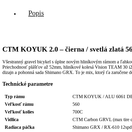
Popis
CTM KOYUK 2.0 – čierna / svetlá zlatá 5
Všestranný gravel bicykel s úplne novým hliníkovým rámom a ľahkou 
Priechodnosť plášťov až 52mm, hliníkové kolesá Vision TEAM 30 i2
dizajn a pohonná sada Shimano GRX. To je mix, ktorý ťa zaručene do
Technické parametre
Typ rámu
CTM KOYUK / ALU 6061 DB-Li
Veľkosť rámu
560
Veľkosť kolies
700C
Vidlica
CTM Carbon GRVL (max tire cle
Radiaca páčka
Shimano GRX / RX-610 12spd