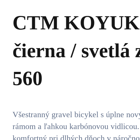
CTM KOYUK 2
čierna / svetlá 
560
Všestranný gravel bicykel s úplne no
rámom a ľahkou karbónovou vidlicou.
komfortný pri dlhých dňoch v náročno