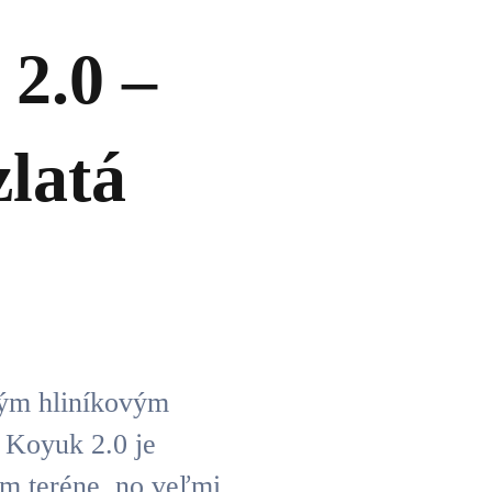
.0 –
zlatá
vým hliníkovým
 Koyuk 2.0 je
m teréne, no veľmi