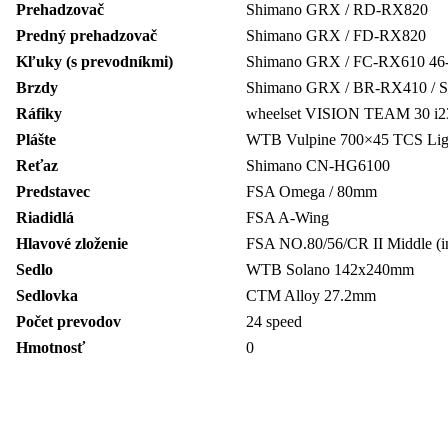
Prehadzovač
Shimano GRX / RD-RX820
Predný prehadzovač
Shimano GRX / FD-RX820
Kľuky (s prevodníkmi)
Shimano GRX / FC-RX610 46
Brzdy
Shimano GRX / BR-RX410 / 
Ráfiky
wheelset VISION TEAM 30 i2
Plášte
WTB Vulpine 700×45 TCS Ligh
Reťaz
Shimano CN-HG6100
Predstavec
FSA Omega / 80mm
Riadidlá
FSA A-Wing
Hlavové zloženie
FSA NO.80/56/CR II Middle (int
Sedlo
WTB Solano 142x240mm
Sedlovka
CTM Alloy 27.2mm
Počet prevodov
24 speed
Hmotnosť
0