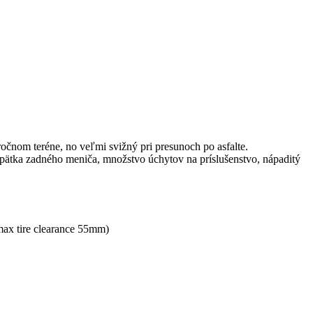
čnom teréne, no veľmi svižný pri presunoch po asfalte.
tka zadného meniča, množstvo úchytov na príslušenstvo, nápaditý
 tire clearance 55mm)