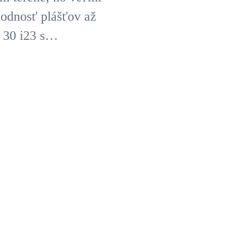
hodnosť plášťov až
 30 i23 s…