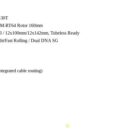
-30T
SM-RT64 Rotor 160mm
3 / 12x100mm/12x142mm, Tubeless Ready
t/Fast Rolling / Dual DNA SG
egrated cable routing)
Požičaj
Si
Bajk