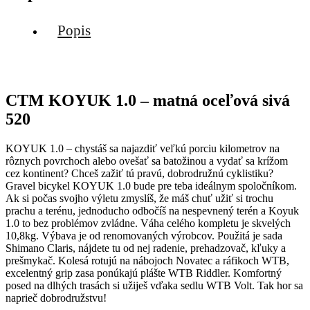
Popis
CTM KOYUK 1.0 – matná oceľová sivá
520
KOYUK 1.0 – chystáš sa najazdiť veľkú porciu kilometrov na
rôznych povrchoch alebo ovešať sa batožinou a vydať sa krížom
cez kontinent? Chceš zažiť tú pravú, dobrodružnú cyklistiku?
Gravel bicykel KOYUK 1.0 bude pre teba ideálnym spoločníkom.
Ak si počas svojho výletu zmyslíš, že máš chuť užiť si trochu
prachu a terénu, jednoducho odbočíš na nespevnený terén a Koyuk
1.0 to bez problémov zvládne. Váha celého kompletu je skvelých
10,8kg. Výbava je od renomovaných výrobcov. Použitá je sada
Shimano Claris, nájdete tu od nej radenie, prehadzovač, kľuky a
prešmykač. Kolesá rotujú na nábojoch Novatec a ráfikoch WTB,
excelentný grip zasa ponúkajú plášte WTB Riddler. Komfortný
posed na dlhých trasách si užiješ vďaka sedlu WTB Volt. Tak hor sa
naprieč dobrodružstvu!