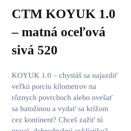
CTM KOYUK 1.0
– matná oceľová
sivá 520
KOYUK 1.0 – chystáš sa najazdiť
veľkú porciu kilometrov na
rôznych povrchoch alebo ovešať
sa batožinou a vydať sa krížom
cez kontinent? Chceš zažiť tú
pravú, dobrodružnú cyklistiku?