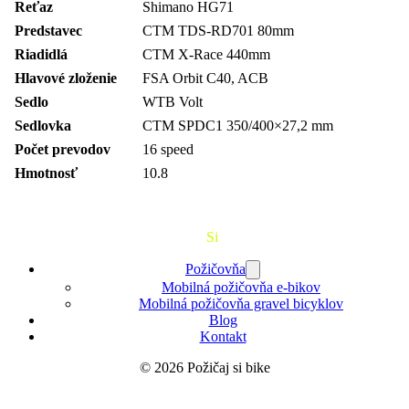
Reťaz
Shimano HG71
Predstavec
CTM TDS-RD701 80mm
Riadidlá
CTM X-Race 440mm
Hlavové zloženie
FSA Orbit C40, ACB
Sedlo
WTB Volt
Sedlovka
CTM SPDC1 350/400×27,2 mm
Počet prevodov
16 speed
Hmotnosť
10.8
Požičaj
Si
Bajk
Požičovňa
Mobilná požičovňa e-bikov
Mobilná požičovňa gravel bicyklov
Blog
Kontakt
© 2026 Požičaj si bike