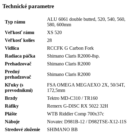
Technické parametre
ALU 6061 double butted, 520, 540, 560,
Typ rámu
580, 600mm
Veľkosť rámu
XS 520
Veľkosť kolies
28
Vidlica
RCCFK G Carbon Fork
Radiaca páčka
Shimano Claris R2000-8sp.
Prehadzovač
Shimano Claris R2000
Predný
Shimano Claris R2000
prehadzovač
Kľuky (s
FSA OMEGA MEGAEXO 2X, 50/34T,
prevodníkmi)
172,5mm
Brzdy
Tektro MD-C310 / TR160
Ráfiky
Remerx G-DISC RX 5022 32H
Plášte
WTB Riddler Comp 700x37c
Náboje
Novatec D981B-12 / D982TSE-X12-11S
Stredové zloženie
SHIMANO BB