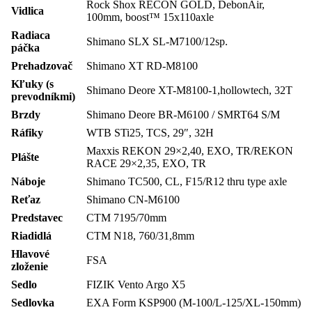
Rock Shox RECON GOLD, DebonAir,
Vidlica
100mm, boost™ 15x110axle
Radiaca
Shimano SLX SL-M7100/12sp.
páčka
Prehadzovač
Shimano XT RD-M8100
Kľuky (s
Shimano Deore XT-M8100-1,hollowtech, 32T
prevodníkmi)
Brzdy
Shimano Deore BR-M6100 / SMRT64 S/M
Ráfiky
WTB STi25, TCS, 29″, 32H
Maxxis REKON 29×2,40, EXO, TR/REKON
Plášte
RACE 29×2,35, EXO, TR
Náboje
Shimano TC500, CL, F15/R12 thru type axle
Reťaz
Shimano CN-M6100
Predstavec
CTM 7195/70mm
Riadidlá
CTM N18, 760/31,8mm
Hlavové
FSA
zloženie
Sedlo
FIZIK Vento Argo X5
Sedlovka
EXA Form KSP900 (M-100/L-125/XL-150mm)