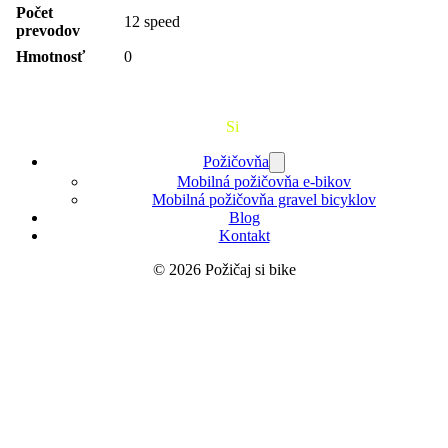
Počet
12 speed
prevodov
Hmotnosť
0
Požičaj
Si
Bajk
Požičovňa
Mobilná požičovňa e-bikov
Mobilná požičovňa gravel bicyklov
Blog
Kontakt
© 2026 Požičaj si bike