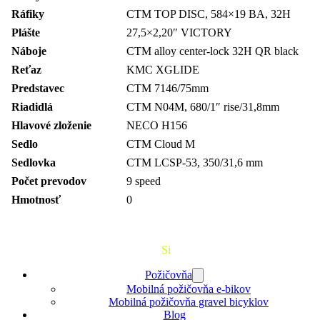
Ráfiky
CTM TOP DISC, 584×19 BA, 32H
Plášte
27,5×2,20″ VICTORY
Náboje
CTM alloy center-lock 32H QR black
Reťaz
KMC XGLIDE
Predstavec
CTM 7146/75mm
Riadidlá
CTM N04M, 680/1″ rise/31,8mm
Hlavové zloženie
NECO H156
Sedlo
CTM Cloud M
Sedlovka
CTM LCSP-53, 350/31,6 mm
Počet prevodov
9 speed
Hmotnosť
0
Požičaj
Si
Bajk
Požičovňa
Mobilná požičovňa e-bikov
Mobilná požičovňa gravel bicyklov
Blog