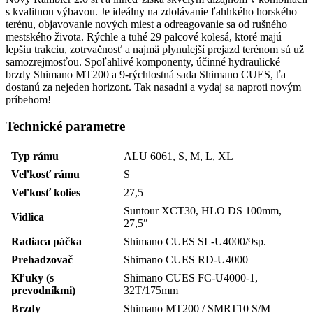
s kvalitnou výbavou. Je ideálny na zdolávanie ľahhkého horského
terénu, objavovanie nových miest a odreagovanie sa od rušného
mestského života. Rýchle a tuhé 29 palcové kolesá, ktoré majú
lepšiu trakciu, zotrvačnosť a najmä plynulejší prejazd terénom sú už
samozrejmosťou. Spoľahlivé komponenty, účinné hydraulické
brzdy Shimano MT200 a 9-rýchlostná sada Shimano CUES, ťa
dostanú za nejeden horizont. Tak nasadni a vydaj sa naproti novým
príbehom!
Technické parametre
Typ rámu
ALU 6061, S, M, L, XL
Veľkosť rámu
S
Veľkosť kolies
27,5
Suntour XCT30, HLO DS 100mm,
Vidlica
27,5″
Radiaca páčka
Shimano CUES SL-U4000/9sp.
Prehadzovač
Shimano CUES RD-U4000
Kľuky (s
Shimano CUES FC-U4000-1,
prevodníkmi)
32T/175mm
Brzdy
Shimano MT200 / SMRT10 S/M