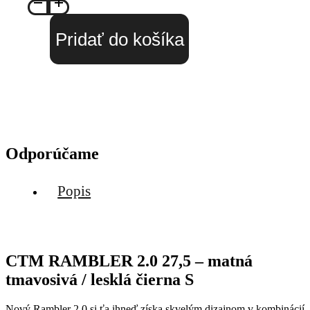
Pridať do košíka
Odporúčame
Popis
CTM RAMBLER 2.0 27,5 – matná
tmavosivá / lesklá čierna S
Nový Rambler 2.0 si ťa ihneď získa skvelým dizajnom v kombinácií