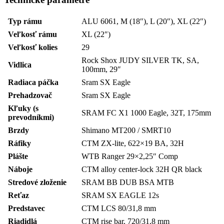
Typ rámu
ALU 6061, M (18″), L (20″), XL (22″)
Veľkosť rámu
XL (22″)
Veľkosť kolies
29
Rock Shox JUDY SILVER TK, SA,
Vidlica
100mm, 29″
Radiaca páčka
Sram SX Eagle
Prehadzovač
Sram SX Eagle
Kľuky (s
SRAM FC X1 1000 Eagle, 32T, 175mm
prevodníkmi)
Brzdy
Shimano MT200 / SMRT10
Ráfiky
CTM ZX-lite, 622×19 BA, 32H
Plášte
WTB Ranger 29×2,25″ Comp
Náboje
CTM alloy center-lock 32H QR black
Stredové zloženie
SRAM BB DUB BSA MTB
Reťaz
SRAM SX EAGLE 12s
Predstavec
CTM LCS 80/31,8 mm
Riadidlá
CTM rise bar, 720/31,8 mm