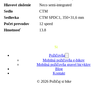
Hlavové zloženie
Neco semi-integrated
Sedlo
CTM
Sedlovka
CTM SPDC1, 350×31,6 mm
Počet prevodov
12 speed
Hmotnosť
13.8
Požičaj
Si
Bajk
Požičovňa
Mobilná požičovňa e-bikov
Mobilná požičovňa gravel bicyklov
Blog
Kontakt
© 2026 Požičaj si bike