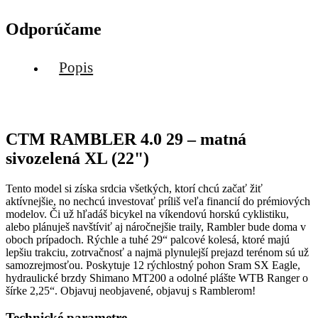
Odporúčame
Popis
CTM RAMBLER 4.0 29 – matná
sivozelená XL (22")
Tento model si získa srdcia všetkých, ktorí chcú začať žiť
aktívnejšie, no nechcú investovať príliš veľa financií do prémiových
modelov. Či už hľadáš bicykel na víkendovú horskú cyklistiku,
alebo plánuješ navštíviť aj náročnejšie traily, Rambler bude doma v
oboch prípadoch. Rýchle a tuhé 29“ palcové kolesá, ktoré majú
lepšiu trakciu, zotrvačnosť a najmä plynulejší prejazd terénom sú už
samozrejmosťou. Poskytuje 12 rýchlostný pohon Sram SX Eagle,
hydraulické brzdy Shimano MT200 a odolné plášte WTB Ranger o
šírke 2,25“. Objavuj neobjavené, objavuj s Ramblerom!
Technické parametre