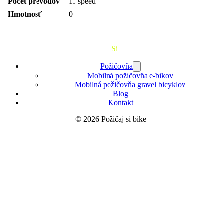
Počet prevodov
11 speed
Hmotnosť
0
Požičaj
Si
Bajk
Požičovňa
Mobilná požičovňa e-bikov
Mobilná požičovňa gravel bicyklov
Blog
Kontakt
© 2026 Požičaj si bike