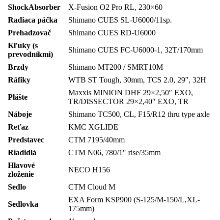
ShockAbsorber
X-Fusion O2 Pro RL, 230×60
Radiaca páčka
Shimano CUES SL-U6000/11sp.
Prehadzovač
Shimano CUES RD-U6000
Kľuky (s
Shimano CUES FC-U6000-1, 32T/170mm
prevodníkmi)
Brzdy
Shimano MT200 / SMRT10M
Ráfiky
WTB ST Tough, 30mm, TCS 2.0, 29″, 32H
Maxxis MINION DHF 29×2,50″ EXO,
Plášte
TR/DISSECTOR 29×2,40″ EXO, TR
Náboje
Shimano TC500, CL, F15/R12 thru type axle
Reťaz
KMC XGLIDE
Predstavec
CTM 7195/40mm
Riadidlá
CTM N06, 780/1″ rise/35mm
Hlavové
NECO H156
zloženie
Sedlo
CTM Cloud M
EXA Form KSP900 (S-125/M-150/L,XL-
Sedlovka
175mm)