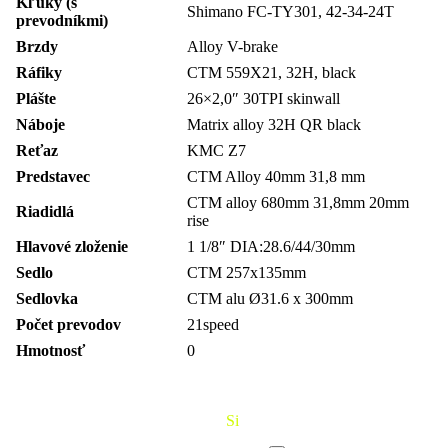
Kľuky (s
Shimano FC-TY301, 42-34-24T
prevodníkmi)
Brzdy
Alloy V-brake
Ráfiky
CTM 559X21, 32H, black
Plášte
26×2,0″ 30TPI skinwall
Náboje
Matrix alloy 32H QR black
Reťaz
KMC Z7
Predstavec
CTM Alloy 40mm 31,8 mm
CTM alloy 680mm 31,8mm 20mm
Riadidlá
rise
Hlavové zloženie
1 1/8″ DIA:28.6/44/30mm
Sedlo
CTM 257x135mm
Sedlovka
CTM alu Ø31.6 x 300mm
Počet prevodov
21speed
Hmotnosť
0
Požičaj
Si
Bajk