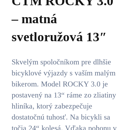
CTM ROCKY 3.0
– matná
svetloružová 13″
Skvelým spoločníkom pre dlhšie
bicyklové výjazdy s vaším malým
bikerom. Model ROCKY 3.0 je
postavený na 13“ ráme zo zliatiny
hliníka, ktorý zabezpečuje
dostatočnú tuhosť. Na bicykli sa
točia 24“ kolesá. Vďaka pohonu v