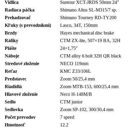
Vidlica
Suntour XCT-JRDS 50mm 24″
Radiaca páčka
Shimano Altus SL-M315/7 sp.
Prehadzovač
Shimano Tourney RD-TY200
Kľuky (s prevodníkmi)
Lasco, 34T, 150mm
Brzdy
Hayes mechanical disc brake
Ráfiky
CTM ZX-lite, 507×19 BA, 32H
Plášte
24×1,75″
Náboje
CTM alloy 6 bolt 32H QR black
Stredové zloženie
NECO 119mm
Reťaz
KMC Z33/106L
Predstavec
Zoom 50/25,4 mm
Riadidlá
Zoom MTB-153, 600/25,4 mm
Hlavové zloženie
Neco H-148M/B
Sedlo
CTM junior
Sedlovka
Zoom SP-102, 300/30,4 mm
Počet prevodov
7 speed
Hmotnosť
12.2