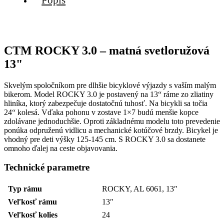
CTM ROCKY 3.0 – matná svetloružová
13"
Skvelým spoločníkom pre dlhšie bicyklové výjazdy s vaším malým
bikerom. Model ROCKY 3.0 je postavený na 13“ ráme zo zliatiny
hliníka, ktorý zabezpečuje dostatočnú tuhosť. Na bicykli sa točia
24“ kolesá. Vďaka pohonu v zostave 1×7 budú menšie kopce
zdolávane jednoduchšie. Oproti základnému modelu toto prevedenie
ponúka odpruženú vidlicu a mechanické kotúčové brzdy. Bicykel je
vhodný pre deti výšky 125-145 cm. S ROCKY 3.0 sa dostanete
omnoho ďalej na ceste objavovania.
Technické parametre
Typ rámu
ROCKY, AL 6061, 13″
Veľkosť rámu
13″
Veľkosť kolies
24