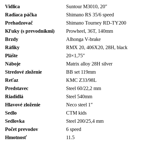
Vidlica
Suntour M3010, 20″
Radiaca páčka
Shimano RS 35/6 speed
Prehadzovač
Shimano Tourney RD-TY200
Kľuky (s prevodníkmi)
Prowheel, 36T, 140mm
Brzdy
Alhonga V-brake
Ráfiky
RMX 20, 406X20, 28H, black
Plášte
20×1,75″
Náboje
Matrix alloy 28H silver
Stredové zloženie
BB set 119mm
Reťaz
KMC Z33/98L
Predstavec
Steel 60/22,2 mm
Riadidlá
Steel 540mm
Hlavové zloženie
Neco steel 1″
Sedlo
CTM kids
Sedlovka
Steel 200/25,4 mm
Počet prevodov
6 speed
Hmotnosť
11.5