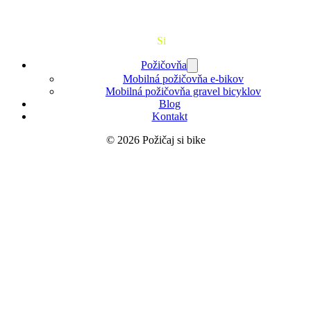
Požičaj
Si
Bajk
Požičovňa
Mobilná požičovňa e-bikov
Mobilná požičovňa gravel bicyklov
Blog
Kontakt
© 2026 Požičaj si bike