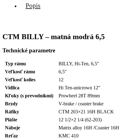
Popis
CTM BILLY – matná modrá 6,5
Technické parametre
Typ rámu
BILLY, Hi-Ten, 6,5″
Veľkosť rámu
6,5″
Veľkosť kolies
12
Vidlica
Hi Ten-unicrown 12″
Kľuky (s prevodníkmi)
Prowheel 28T 89mm
Brzdy
V-brake / coaster brake
Ráfiky
CTM 203×21 16H BLACK
Plášte
12 1/2×2 1/4 (62-203)
Náboje
Matrix alloy 16H /Coaster 16H
Reťaz
KMC 410