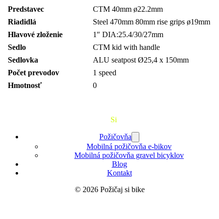
Predstavec
CTM 40mm ø22.2mm
Riadidlá
Steel 470mm 80mm rise grips ø19mm
Hlavové zloženie
1″ DIA:25.4/30/27mm
Sedlo
CTM kid with handle
Sedlovka
ALU seatpost Ø25,4 x 150mm
Počet prevodov
1 speed
Hmotnosť
0
Požičaj
Si
Bajk
Požičovňa
Mobilná požičovňa e-bikov
Mobilná požičovňa gravel bicyklov
Blog
Kontakt
© 2026 Požičaj si bike