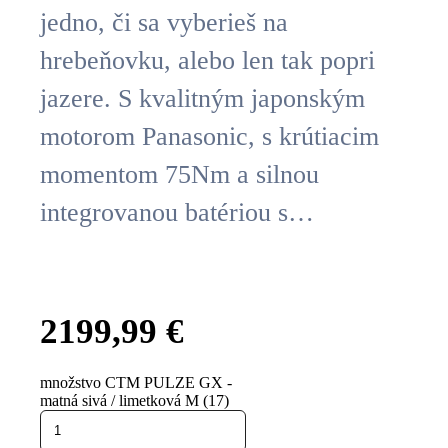
jedno, či sa vyberieš na
hrebeňovku, alebo len tak popri
jazere. S kvalitným japonským
motorom Panasonic, s krútiacim
momentom 75Nm a silnou
integrovanou batériou s…
2199,99
€
množstvo CTM PULZE GX -
matná sivá / limetková M (17)