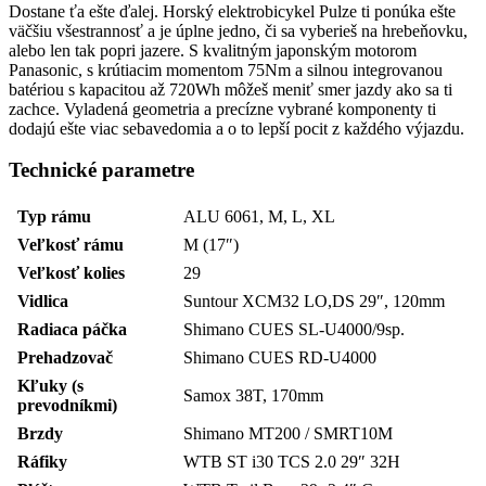
Dostane ťa ešte ďalej. Horský elektrobicykel Pulze ti ponúka ešte
väčšiu všestrannosť a je úplne jedno, či sa vyberieš na hrebeňovku,
alebo len tak popri jazere. S kvalitným japonským motorom
Panasonic, s krútiacim momentom 75Nm a silnou integrovanou
batériou s kapacitou až 720Wh môžeš meniť smer jazdy ako sa ti
zachce. Vyladená geometria a precízne vybrané komponenty ti
dodajú ešte viac sebavedomia a o to lepší pocit z každého výjazdu.
Technické parametre
Typ rámu
ALU 6061, M, L, XL
Veľkosť rámu
M (17″)
Veľkosť kolies
29
Vidlica
Suntour XCM32 LO,DS 29″, 120mm
Radiaca páčka
Shimano CUES SL-U4000/9sp.
Prehadzovač
Shimano CUES RD-U4000
Kľuky (s
Samox 38T, 170mm
prevodníkmi)
Brzdy
Shimano MT200 / SMRT10M
Ráfiky
WTB ST i30 TCS 2.0 29″ 32H