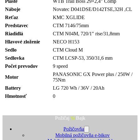
Plášte
WTB Trail Boss 29×2,4″ Comp
Náboje
Novatec D041DSE/D142TSE,32H ,CL
Reťaz
KMC XGLIDE
Predstavec
CTM 7146/75mm
Riadidlá
CTM N04M, 720/1″ rise/31,8mm
Hlavové zloženie
NECO H153
Sedlo
CTM Cloud M
Sedlovka
CTM LCSP-53, 350/31,6 mm
Počet prevodov
9 speed
PANASONIC GX Power plus / 250W /
Motor
75Nm
Battery
LG 720 Wh / 36V / 20Ah
Hmotnosť
0
Požičaj
Si
Bajk
Požičovňa
Mobilná požičovňa e-bikov