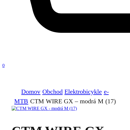
0
Domov
Obchod
Elektrobicykle
e-
MTB
CTM WIRE GX – modrá M (17)