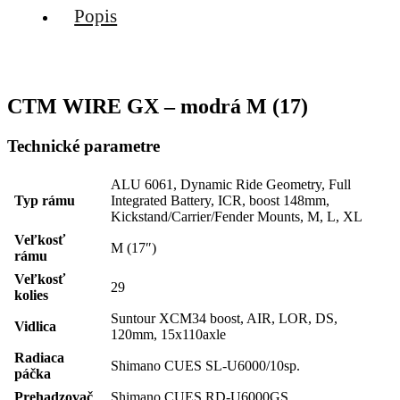
Popis
CTM WIRE GX – modrá M (17)
Technické parametre
ALU 6061, Dynamic Ride Geometry, Full
Typ rámu
Integrated Battery, ICR, boost 148mm,
Kickstand/Carrier/Fender Mounts, M, L, XL
Veľkosť
M (17″)
rámu
Veľkosť
29
kolies
Suntour XCM34 boost, AIR, LOR, DS,
Vidlica
120mm, 15x110axle
Radiaca
Shimano CUES SL-U6000/10sp.
páčka
Prehadzovač
Shimano CUES RD-U6000GS