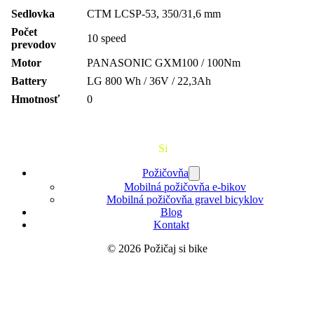
Sedlovka
CTM LCSP-53, 350/31,6 mm
Počet
10 speed
prevodov
Motor
PANASONIC GXM100 / 100Nm
Battery
LG 800 Wh / 36V / 22,3Ah
Hmotnosť
0
Požičaj
Si
Bajk
Požičovňa
Mobilná požičovňa e-bikov
Mobilná požičovňa gravel bicyklov
Blog
Kontakt
© 2026 Požičaj si bike