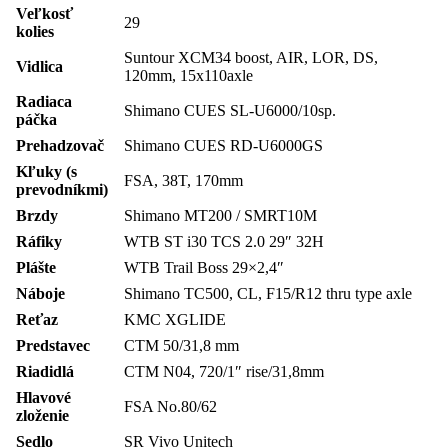
Veľkosť
29
kolies
Suntour XCM34 boost, AIR, LOR, DS,
Vidlica
120mm, 15x110axle
Radiaca
Shimano CUES SL-U6000/10sp.
páčka
Prehadzovač
Shimano CUES RD-U6000GS
Kľuky (s
FSA, 38T, 170mm
prevodníkmi)
Brzdy
Shimano MT200 / SMRT10M
Ráfiky
WTB ST i30 TCS 2.0 29″ 32H
Plášte
WTB Trail Boss 29×2,4″
Náboje
Shimano TC500, CL, F15/R12 thru type axle
Reťaz
KMC XGLIDE
Predstavec
CTM 50/31,8 mm
Riadidlá
CTM N04, 720/1″ rise/31,8mm
Hlavové
FSA No.80/62
zloženie
Sedlo
SR Vivo Unitech