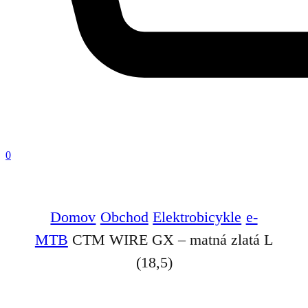
0
Domov
Obchod
Elektrobicykle
e-
MTB
CTM WIRE GX – matná zlatá L
(18,5)