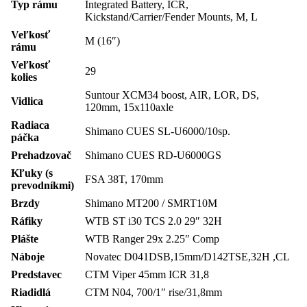
Typ rámu
Integrated Battery, ICR,
Kickstand/Carrier/Fender Mounts, M, L
Veľkosť
M (16″)
rámu
Veľkosť
29
kolies
Suntour XCM34 boost, AIR, LOR, DS,
Vidlica
120mm, 15x110axle
Radiaca
Shimano CUES SL-U6000/10sp.
páčka
Prehadzovač
Shimano CUES RD-U6000GS
Kľuky (s
FSA 38T, 170mm
prevodníkmi)
Brzdy
Shimano MT200 / SMRT10M
Ráfiky
WTB ST i30 TCS 2.0 29″ 32H
Plášte
WTB Ranger 29x 2.25″ Comp
Náboje
Novatec D041DSB,15mm/D142TSE,32H ,CL
Predstavec
CTM Viper 45mm ICR 31,8
Riadidlá
CTM N04, 700/1″ rise/31,8mm