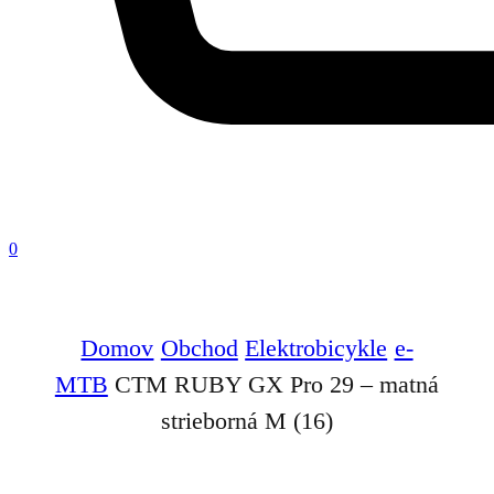
0
Domov
Obchod
Elektrobicykle
e-
MTB
CTM RUBY GX Pro 29 – matná
strieborná M (16)