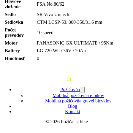
Hlavové
FSA No.80/62
zloženie
Sedlo
SR Vivo Unitech
Sedlovka
CTM LCSP-53, 300-350/31,6 mm
Počet
10 speed
prevodov
Motor
PANASONIC GX ULTIMATE / 95Nm
Battery
LG 720 Wh / 36V / 20Ah
Hmotnosť
0
Požičaj
Si
Bajk
Požičovňa
Mobilná požičovňa e-bikov
Mobilná požičovňa gravel bicyklov
Blog
Kontakt
© 2026 Požičaj si bike