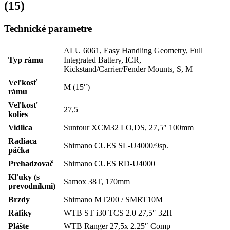
(15)
Technické parametre
ALU 6061, Easy Handling Geometry, Full
Typ rámu
Integrated Battery, ICR,
Kickstand/Carrier/Fender Mounts, S, M
Veľkosť
M (15″)
rámu
Veľkosť
27,5
kolies
Vidlica
Suntour XCM32 LO,DS, 27,5″ 100mm
Radiaca
Shimano CUES SL-U4000/9sp.
páčka
Prehadzovač
Shimano CUES RD-U4000
Kľuky (s
Samox 38T, 170mm
prevodníkmi)
Brzdy
Shimano MT200 / SMRT10M
Ráfiky
WTB ST i30 TCS 2.0 27,5″ 32H
Plášte
WTB Ranger 27,5x 2.25″ Comp