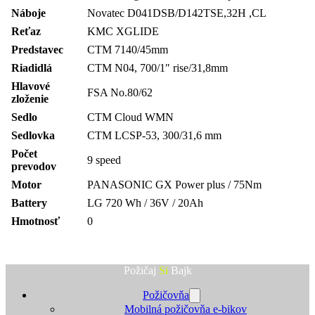
Náboje
Novatec D041DSB/D142TSE,32H ,CL
Reťaz
KMC XGLIDE
Predstavec
CTM 7140/45mm
Riadidlá
CTM N04, 700/1″ rise/31,8mm
Hlavové
FSA No.80/62
zloženie
Sedlo
CTM Cloud WMN
Sedlovka
CTM LCSP-53, 300/31,6 mm
Počet
9 speed
prevodov
Motor
PANASONIC GX Power plus / 75Nm
Battery
LG 720 Wh / 36V / 20Ah
Hmotnosť
0
Požičaj
Si
Bajk
Požičovňa
Mobilná požičovňa e-bikov