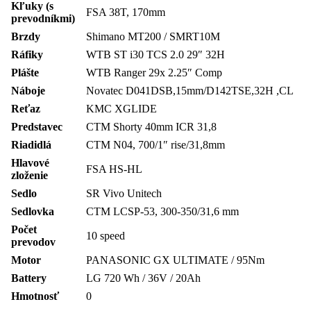
Kľuky (s
FSA 38T, 170mm
prevodníkmi)
Brzdy
Shimano MT200 / SMRT10M
Ráfiky
WTB ST i30 TCS 2.0 29″ 32H
Plášte
WTB Ranger 29x 2.25″ Comp
Náboje
Novatec D041DSB,15mm/D142TSE,32H ,CL
Reťaz
KMC XGLIDE
Predstavec
CTM Shorty 40mm ICR 31,8
Riadidlá
CTM N04, 700/1″ rise/31,8mm
Hlavové
FSA HS-HL
zloženie
Sedlo
SR Vivo Unitech
Sedlovka
CTM LCSP-53, 300-350/31,6 mm
Počet
10 speed
prevodov
Motor
PANASONIC GX ULTIMATE / 95Nm
Battery
LG 720 Wh / 36V / 20Ah
Hmotnosť
0