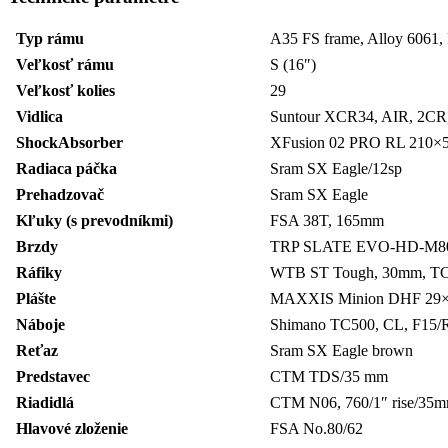
Typ rámu
A35 FS frame, Alloy 6061, 
Veľkosť rámu
S (16″)
Veľkosť kolies
29
Vidlica
Suntour XCR34, AIR, 2CR
ShockAbsorber
XFusion 02 PRO RL 210×
Radiaca páčka
Sram SX Eagle/12sp
Prehadzovač
Sram SX Eagle
Kľuky (s prevodníkmi)
FSA 38T, 165mm
Brzdy
TRP SLATE EVO-HD-M807,
Ráfiky
WTB ST Tough, 30mm, TCS
Plášte
MAXXIS Minion DHF 29×2,
Náboje
Shimano TC500, CL, F15/R1
Reťaz
Sram SX Eagle brown
Predstavec
CTM TDS/35 mm
Riadidlá
CTM N06, 760/1″ rise/35
Hlavové zloženie
FSA No.80/62