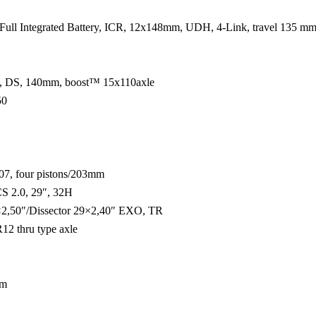
Full Integrated Battery, ICR, 12x148mm, UDH, 4-Link, travel 135 mm
, DS, 140mm, boost™ 15x110axle
50
 four pistons/203mm
 2.0, 29″, 32H
50″/Dissector 29×2,40″ EXO, TR
2 thru type axle
mm