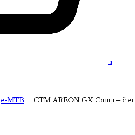
0
e-MTB
CTM AREON GX Comp – čierna 