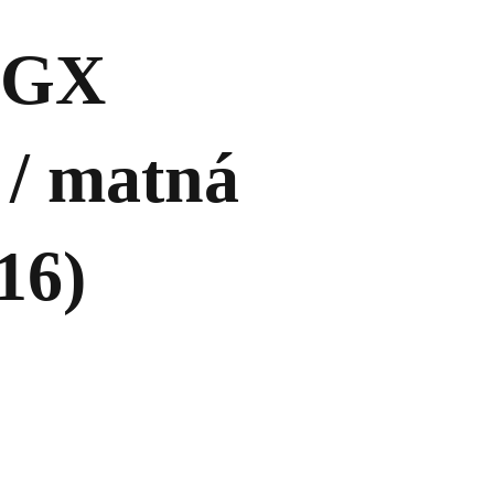
 GX
 / matná
16)