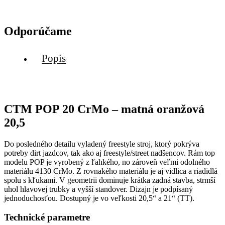
Odporúčame
Popis
CTM POP 20 CrMo – matná oranžová
20,5
Do posledného detailu vyladený freestyle stroj, ktorý pokrýva
potreby dirt jazdcov, tak ako aj freestyle/street nadšencov. Rám top
modelu POP je vyrobený z ľahkého, no zároveň veľmi odolného
materiálu 4130 CrMo. Z rovnakého materiálu je aj vidlica a riadidlá
spolu s kľukami. V geometrii dominuje krátka zadná stavba, strmší
uhol hlavovej trubky a vyšší standover. Dizajn je podpísaný
jednoduchosťou. Dostupný je vo veľkosti 20,5“ a 21“ (TT).
Technické parametre