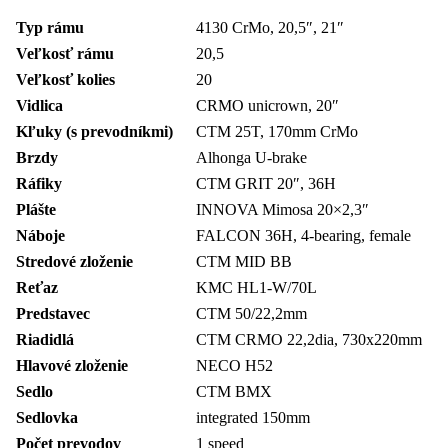
Typ rámu
4130 CrMo, 20,5″, 21″
Veľkosť rámu
20,5
Veľkosť kolies
20
Vidlica
CRMO unicrown, 20″
Kľuky (s prevodníkmi)
CTM 25T, 170mm CrMo
Brzdy
Alhonga U-brake
Ráfiky
CTM GRIT 20″, 36H
Plášte
INNOVA Mimosa 20×2,3″
Náboje
FALCON 36H, 4-bearing, female
Stredové zloženie
CTM MID BB
Reťaz
KMC HL1-W/70L
Predstavec
CTM 50/22,2mm
Riadidlá
CTM CRMO 22,2dia, 730x220mm
Hlavové zloženie
NECO H52
Sedlo
CTM BMX
Sedlovka
integrated 150mm
Počet prevodov
1 speed