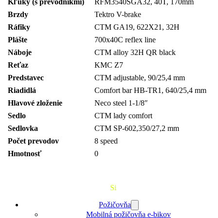
Kľuky (s prevodníkmi)
RFM3540SGA32, 40T, 170mm
Brzdy
Tektro V-brake
Ráfiky
CTM GA19, 622X21, 32H
Plášte
700x40C reflex line
Náboje
CTM alloy 32H QR black
Reťaz
KMC Z7
Predstavec
CTM adjustable, 90/25,4 mm
Riadidlá
Comfort bar HB-TR1, 640/25,4 mm
Hlavové zloženie
Neco steel 1-1/8″
Sedlo
CTM lady comfort
Sedlovka
CTM SP-602,350/27,2 mm
Počet prevodov
8 speed
Hmotnosť
0
Požičaj
Si
Bajk
Požičovňa
Mobilná požičovňa e-bikov