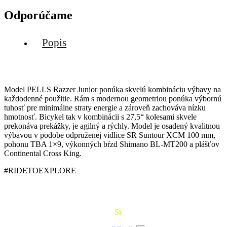
Odporúčame
Popis
Model PELLS Razzer Junior ponúka skvelú kombináciu výbavy na
každodenné použitie. Rám s modernou geometriou ponúka výbornú
tuhosť pre minimálne straty energie a zároveň zachováva nízku
hmotnosť. Bicykel tak v kombinácii s 27,5“ kolesami skvele
prekonáva prekážky, je agilný a rýchly. Model je osadený kvalitnou
výbavou v podobe odpruženej vidlice SR Suntour XCM 100 mm,
pohonu TBA 1×9, výkonných bŕzd Shimano BL-MT200 a plášťov
Continental Cross King.
#RIDETOEXPLORE
Požičaj
Si
Bajk