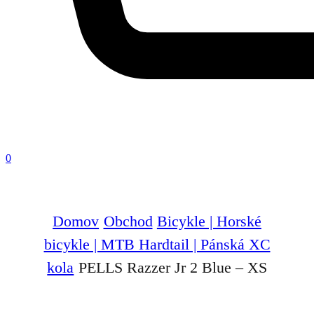
0
Domov
Obchod
Bicykle | Horské
bicykle | MTB Hardtail | Pánská XC
kola
PELLS Razzer Jr 2 Blue – XS