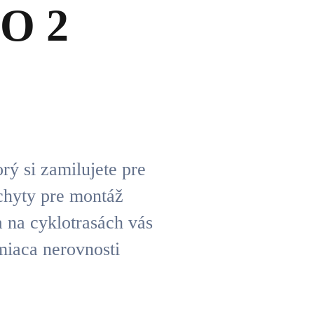
O 2
ý si zamilujete pre
chyty pre montáž
 a na cyklotrasách vás
iaca nerovnosti