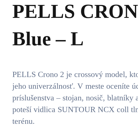
PELLS CRON
Blue – L
PELLS Crono 2 je crossový model, ktor
jeho univerzálnosť. V meste oceníte ú
príslušenstva – stojan, nosič, blatníky
poteší vidlica SUNTOUR NCX coll tlm
terénu.