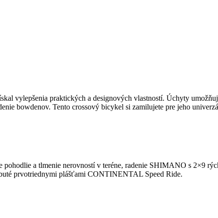
al vylepšenia praktických a designových vlastností. Úchyty umožňujú
vedenie bowdenov. Tento crossový bicykel si zamilujete pre jeho univerzá
hodlie a tlmenie nerovností v teréne, radenie SHIMANO s 2×9 rýc
 obuté prvotriednymi plášťami CONTINENTAL Speed Ride.