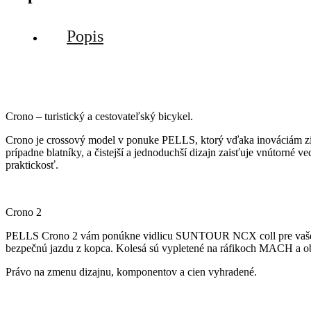
Popis
Crono – turistický a cestovateľský bicykel.
Crono je crossový model v ponuke PELLS, ktorý vďaka inováciám získ
prípadne blatníky, a čistejší a jednoduchší dizajn zaisťuje vnútorné 
praktickosť.
Crono 2
PELLS Crono 2 vám ponúkne vidlicu SUNTOUR NCX coll pre vaše po
bezpečnú jazdu z kopca. Kolesá sú vypletené na ráfikoch MACH a
Právo na zmenu dizajnu, komponentov a cien vyhradené.