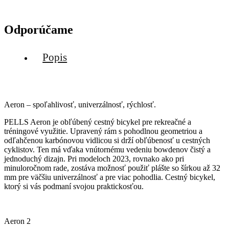
Odporúčame
Popis
Aeron – spoľahlivosť, univerzálnosť, rýchlosť.
PELLS Aeron je obľúbený cestný bicykel pre rekreačné a
tréningové využitie. Upravený rám s pohodlnou geometriou a
odľahčenou karbónovou vidlicou si drží obľúbenosť u cestných
cyklistov. Ten má vďaka vnútornému vedeniu bowdenov čistý a
jednoduchý dizajn. Pri modeloch 2023, rovnako ako pri
minuloročnom rade, zostáva možnosť použiť plášte so šírkou až 32
mm pre väčšiu univerzálnosť a pre viac pohodlia. Cestný bicykel,
ktorý si vás podmaní svojou praktickosťou.
Aeron 2