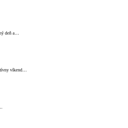
kný deň a…
ktívny víkend…
s…