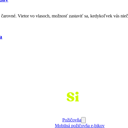
 čarovné. Vietor vo vlasoch, možnosť zastaviť sa, kedykoľvek vás ni
a
Požičaj
Si
Bajk
Požičovňa
Mobilná požičovňa e-bikov