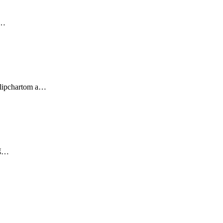
i…
 flipchartom a…
íš…