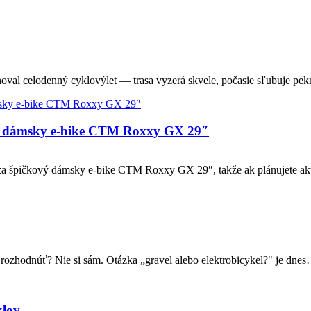
oval celodenný cyklovýlet — trasa vyzerá skvele, počasie sľubuje pe
ový dámsky e-bike CTM Roxxy GX 29″
ádza špičkový dámsky e-bike CTM Roxxy GX 29″, takže ak plánujete a
a rozhodnúť? Nie si sám. Otázka „gravel alebo elektrobicykel?" je dne
klov