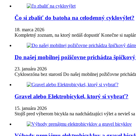
Čo si zbaliť do batoha na celodenný cyklovýlet?
18. marca 2026
Kompletný zoznam, na ktorý nedáš dopustiť Konečne si naplán
Do našej mobilnej požičovne prichádza špičk
23. januára 2026
Cyklosezóna bez starostí Do našej mobilnej požičovne prich
Gravel alebo Elektrobicykel, ktorý si vybrať?
15. januára 2026
Stojíš pred výberom bicykla na nadchádzajúci výlet a nevieš s
Výhody prenájmu elektrobicyklov a gravel bicy