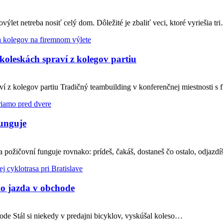
ýlet netreba nosiť celý dom. Dôležité je zbaliť veci, ktoré vyriešia tr
koleskách spraví z kolegov partiu
ví z kolegov partiu Tradičný teambuilding v konferenčnej miestnosti s
funguje
 požičovní funguje rovnako: prídeš, čakáš, dostaneš čo ostalo, odjazd
ko jazda v obchode
hode Stál si niekedy v predajni bicyklov, vyskúšal koleso…